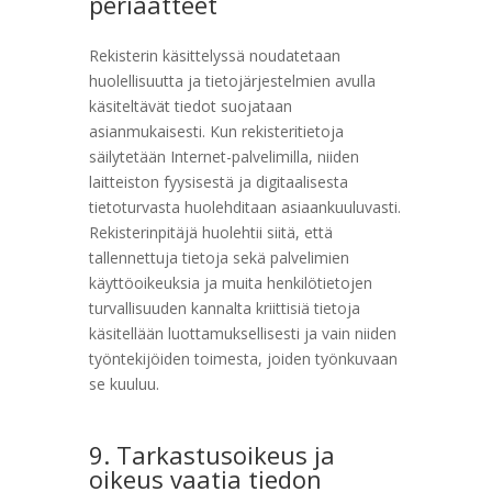
periaatteet
Rekisterin käsittelyssä noudatetaan
huolellisuutta ja tietojärjestelmien avulla
käsiteltävät tiedot suojataan
asianmukaisesti. Kun rekisteritietoja
säilytetään Internet-palvelimilla, niiden
laitteiston fyysisestä ja digitaalisesta
tietoturvasta huolehditaan asiaankuuluvasti.
Rekisterinpitäjä huolehtii siitä, että
tallennettuja tietoja sekä palvelimien
käyttöoikeuksia ja muita henkilötietojen
turvallisuuden kannalta kriittisiä tietoja
käsitellään luottamuksellisesti ja vain niiden
työntekijöiden toimesta, joiden työnkuvaan
se kuuluu.
9. Tarkastusoikeus ja
oikeus vaatia tiedon