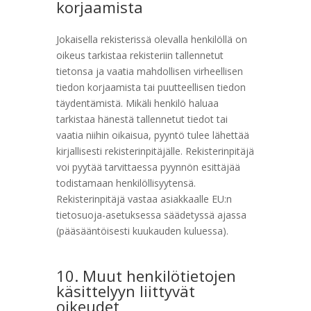
korjaamista
Jokaisella rekisterissä olevalla henkilöllä on
oikeus tarkistaa rekisteriin tallennetut
tietonsa ja vaatia mahdollisen virheellisen
tiedon korjaamista tai puutteellisen tiedon
täydentämistä. Mikäli henkilö haluaa
tarkistaa hänestä tallennetut tiedot tai
vaatia niihin oikaisua, pyyntö tulee lähettää
kirjallisesti rekisterinpitäjälle. Rekisterinpitäjä
voi pyytää tarvittaessa pyynnön esittäjää
todistamaan henkilöllisyytensä.
Rekisterinpitäjä vastaa asiakkaalle EU:n
tietosuoja-asetuksessa säädetyssä ajassa
(pääsääntöisesti kuukauden kuluessa).
10. Muut henkilötietojen
käsittelyyn liittyvät
oikeudet