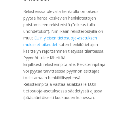
Rekisterissä olevalla henkilöllä on oikeus
pyytää häntä koskevien henkilötietojen
poistamiseen rekisteristä ("oikeus tulla
unohdetuksi"). Niin ikään rekisteröidyillä on
muut
EU:n yleisen tietosuoja-asetuksen
mukaiset oikeudet
kuten henkilötietojen
käsittelyn rajoittaminen tietyissä tilanteissa.
Pyynnöt tulee lähettää
kirjallisesti rekisterinpitäjälle. Rekisterinpitäjä
voi pyytää tarvittaessa pyynnön esittäjää
todistamaan henkilöllisyytensä.
Rekisterinpitäjä vastaa asiakkaalle EU:n
tietosuoja-asetuksessa säädetyssä ajassa
(pääsääntöisesti kuukauden kuluessa).